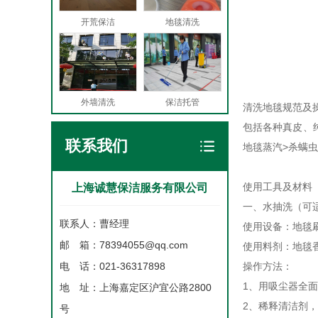
开荒保洁
地毯清洗
外墙清洗
保洁托管
清洗地毯规范及
包括各种真皮、
联系我们
地毯蒸汽>杀螨
使用工具及材料
上海诚慧保洁服务有限公司
一、水抽洗（可
联系人：曹经理
使用设备：地毯
邮 箱：78394055@qq.com
使用料剂：地毯
电 话：021-36317898
操作方法：
1、用吸尘器全
地 址：上海嘉定区沪宜公路2800
2、稀释清洁剂
号