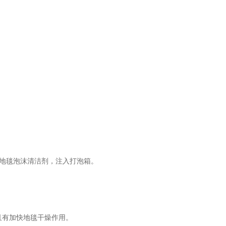
释地毯泡沫清洁剂，注入打泡箱。
且有加快地毯干燥作用。