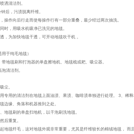
面喷洒清洁剂。
5分钟后，污渍脱离纤维。
洗，操作向后行走而使每操作行有一部分重叠，最少经过两次抽洗。
的同时，用吸水机吸净已洗完的地毯。
干透，为加快地毯干透，可开动地毯吹干机 。
适用于纯毛地毯）
：带地毯刷和打泡器的单盘擦地机、地毯梳或耙、吸尘器。
高泡清洁剂。
面吸尘。
是用专用的清洁剂在地毯上面油渍、果渍、咖啡渍单独进行处理。 3、稀
地毯边缘、角落和机器推到之处。
器、地毯刷的单盘扫地机，以干泡刷洗地毯。
，然后重复。
梳起地毯纤毛，这对地毯外观非常重要，尤其是纤维较长的棉绒地毯， 而